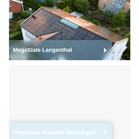
MegaSlate Langenthal
MegaSlate Fassade Münsingen