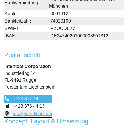
Bankverbindung:
München
Konto:
8601312
Bankleitzahl:
74020100
SWIFT:
RZOODE77
IBAN:
DE24740201000008601312
Postanschrift:
Interfloat Corporation
Industriering 14
FL-9491 Ruggell
Fürstentum Liechtenstein
+423 377 44 11
+423 373 44 13
info@interfloat.com
Konzept, Layout & Umsetzung: